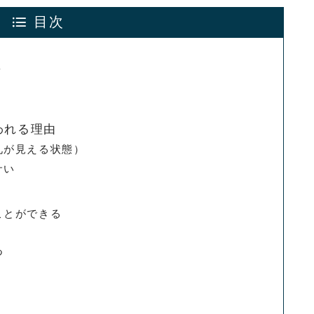
目次
ミ
われる理由
札が見える状態）
サい
ことができる
つ